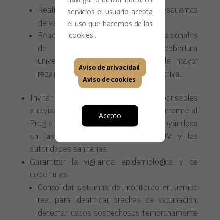
Realiza programas para completar esquemas
servicios el usuario acepta
de vacunación (Catch-up)
el uso que hacemos de las
'cookies'.
Reactivar y potenciar las Semanas Nacionales
de Vacunación, asegurando cobertura
universal, énfasis en las zonas de mayor
Aviso de privacidad
rezago, y participación comunitaria activa.
Aviso de cookies
Invitar a padres, tutores y adultos responsables
a revisar y completar los esquemas conforme al
Acepto
Programa de Vacunación Universal, apoyándose
en las recomendaciones de la AMV y las
autoridades sanitarias.
Garantizar la vigilancia epidemiológica y de
coberturas
Consolidar sistemas de monitoreo en tiempo
real para identificar brechas de vacunación,
detectar casos sospechosos tempranamente