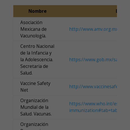
Nombre
Direc
Asociación
Mexicana de
http://www.amv.org.mx/
Vacunología.
Centro Nacional
de la Infancia y
la Adolescencia.
https://www.gob.mx/salud/ce
Secretaria de
Salud.
Vaccine Safety
http://www.vaccinesafetynet
Net
Organización
https://www.who.int/es/heal
Mundial de la
immunization#tab=tab_1
Salud. Vacunas.
Organización