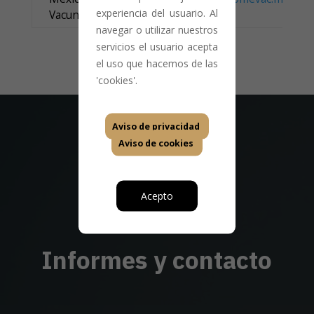
experiencia del usuario. Al
Vacunación.
navegar o utilizar nuestros
servicios el usuario acepta
el uso que hacemos de las
'cookies'.
Aviso de privacidad
Aviso de cookies
Acepto
Informes y contacto