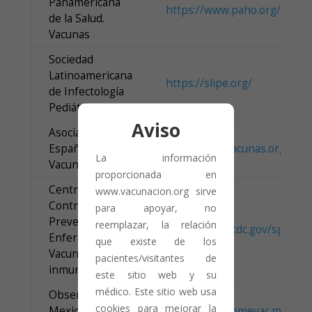
Panamericana
https://www.paho.org/es/te
de la Salud.
Vacunas
Sociedad
Latinoamericana
https://slipe.org/
de Infectología
Pediátrica
Aviso
Asociación
Española de
http://www.vacunas.org/
La información
Vacunología.
proporcionada en
Centros para el
www.vacunacion.org sirve
Control y la
para apoyar, no
Prevención de
reemplazar, la relación
https://www.cdc.gov/spanish
Enfermedades.
que existe de los
Vacunas e
pacientes/visitantes de
inmunizaciones
este sitio web y su
médico. Este sitio web usa
Observatorio
cookies para mejorar la
Mexicano de
https://www.omevac.mx/