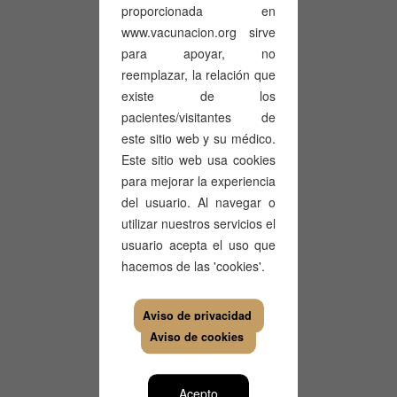
proporcionada en
www.vacunacion.org sirve
para apoyar, no
Tétanos
reemplazar, la relación que
existe de los
Tamaño del archivo: 4MB
pacientes/visitantes de
este sitio web y su médico.
Este sitio web usa cookies
para mejorar la experiencia
Descargar
del usuario. Al navegar o
utilizar nuestros servicios el
usuario acepta el uso que
hacemos de las 'cookies'.
Varicela
Aviso de privacidad
Tamaño del archivo: 3MB
Aviso de cookies
Acepto