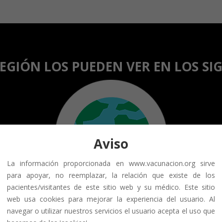
EGIÓN LOS PUEDEN VER EN LOS SI
Aviso
La información proporcionada en www.vacunacion.org sirve
para apoyar, no reemplazar, la relación que existe de los
pacientes/visitantes de este sitio web y su médico. Este sitio
web usa cookies para mejorar la experiencia del usuario. Al
navegar o utilizar nuestros servicios el usuario acepta el uso que