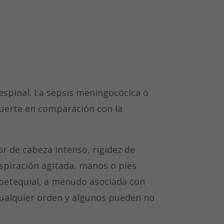
espinal. La sepsis meningocócica o
muerte en comparación con la
or de cabeza intenso, rigidez de
espiración agitada, manos o pies
a petequial, a menudo asociada con
cualquier orden y algunos pueden no