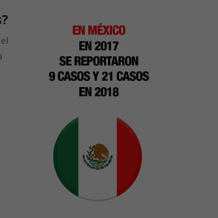
s
?
el
a