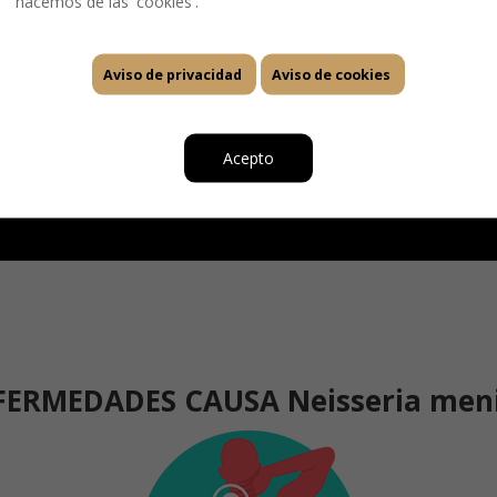
hacemos de las 'cookies'.
MÉXICO
Aviso de privacidad
Aviso de cookies
Ver enlace
Acepto
FERMEDADES CAUSA
Neisseria meni