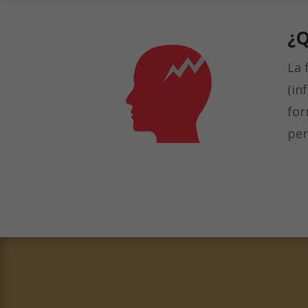
¿
La 
(in
for
per