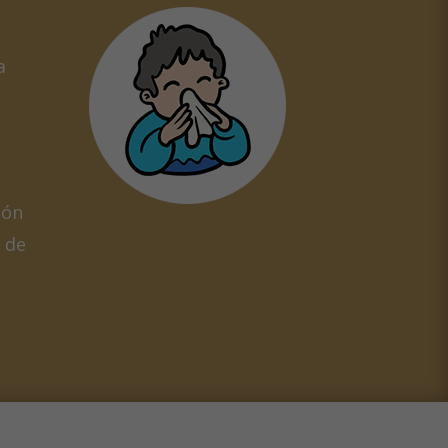
a
ión
 de