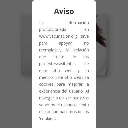
Aviso
La información
proporcionada en
www.vacunacion.org sirve
para apoyar, no
reemplazar, la relación
que existe de los
pacientes/visitantes de
este sitio web y su
médico. Este sitio web usa
cookies para mejorar la
Parotiditis
experiencia del usuario. Al
navegar o utilizar nuestros
VACUNA
servicios el usuario acepta
el uso que hacemos de las
ENFERMEDAD
'cookies'.