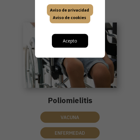
Aviso de privacidad
Aviso de cookies
Acepto
Poliomielitis
VACUNA
ENFERMEDAD