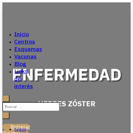
Inicio
Centros
Esquemas
Vacunas
Blog
ENFERMEDAD
Links
de
interés
HERPES ZÓSTER
Regresar
Seguir
Vacuna