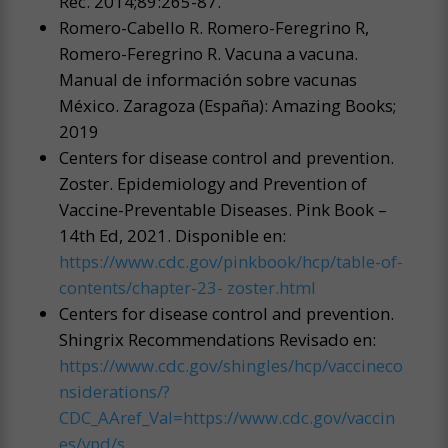
Rec. 2014;89:265-87.
Romero-Cabello R. Romero-Feregrino R,
Romero-Feregrino R. Vacuna a vacuna.
Manual de información sobre vacunas
México. Zaragoza (España): Amazing Books;
2019
Centers for disease control and prevention.
Zoster. Epidemiology and Prevention of
Vaccine-Preventable Diseases. Pink Book –
14th Ed, 2021. Disponible en:
https://www.cdc.gov/pinkbook/hcp/table-of-
contents/chapter-23- zoster.html
Centers for disease control and prevention.
Shingrix Recommendations Revisado en:
https://www.cdc.gov/shingles/hcp/vaccineco
nsiderations/?
CDC_AAref_Val=https://www.cdc.gov/vaccin
es/vpd/s