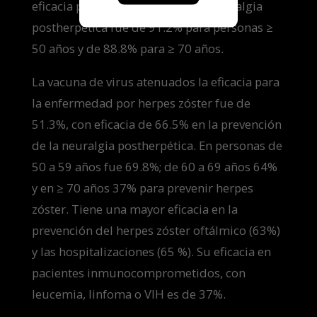
eficacia para la prevención de la neuralgia
postherpética fue de 91.2% para personas ≥
50 años y de 88.8% para ≥ 70 años.
La vacuna de virus atenuados la eficacia para
la enfermedad por herpes zóster fue de
51.3%, con eficacia de 66.5% en la prevención
de la neuralgia postherpética. En personas de
50 a 59 años fue 69.8%; de 60 a 69 años 64%
y en ≥ 70 años 37% para prevenir herpes
zóster. Tiene una mayor eficacia en la
prevención del herpes zóster oftálmico (63%)
y las hospitalizaciones (65 %). Su eficacia en
pacientes inmunocomprometidos, con
leucemia, linfoma o VIH es de 37%.