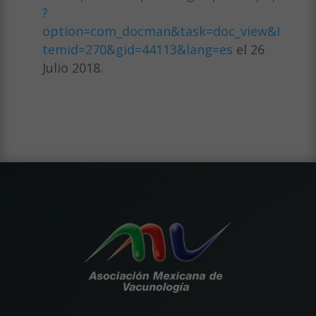
?
option=com_docman&task=doc_view&I
temid=270&gid=44113&lang=es
el 26
Julio 2018.