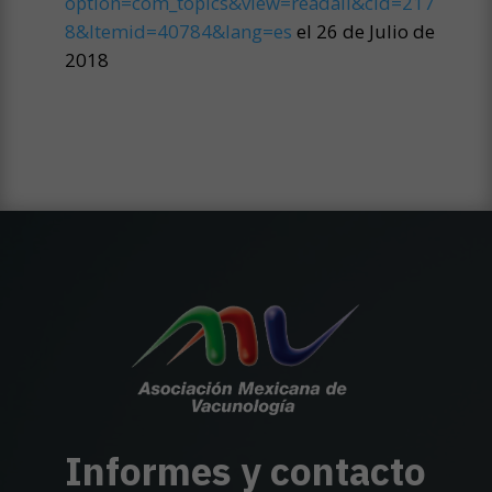
option=com_topics&view=readall&cid=217
8&Itemid=40784&lang=es
el 26 de Julio de
2018
Informes y contacto