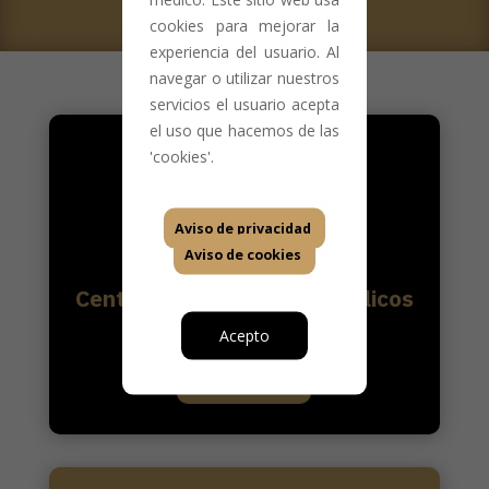
cookies para mejorar la
experiencia del usuario. Al
navegar o utilizar nuestros
servicios el usuario acepta
el uso que hacemos de las
'cookies'.
Aviso de privacidad
Aviso de cookies
Centros de vacunación públicos
Acepto
Ver más