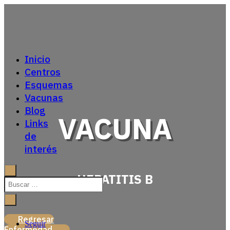
Inicio
Centros
Esquemas
Vacunas
Blog
VACUNA
Links
de
interés
HEPATITIS B
Regresar
Seguir
Enfermedad