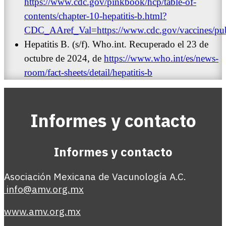
https://www.cdc.gov/pinkbook/hcp/table-of-
contents/chapter-10-hepatitis-b.html?
CDC_AAref_Val=https://www.cdc.gov/vaccines/pu
Hepatitis B. (s/f). Who.int. Recuperado el 23 de
octubre de 2024, de
https://www.who.int/es/news-
room/fact-sheets/detail/hepatitis-b
Informes y contacto
Informes y contacto
Asociación Mexicana de Vacunología A.C.
info@amv.org.mx
www.amv.org.mx