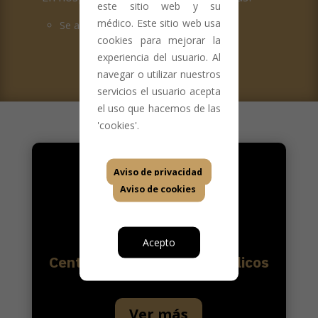
este sitio web y su
médico. Este sitio web usa
Se aplica de forma gratuita a los niños.
cookies para mejorar la
experiencia del usuario. Al
navegar o utilizar nuestros
servicios el usuario acepta
el uso que hacemos de las
'cookies'.
Aviso de privacidad
Aviso de cookies
Acepto
Centros de vacunación públicos
Ver más