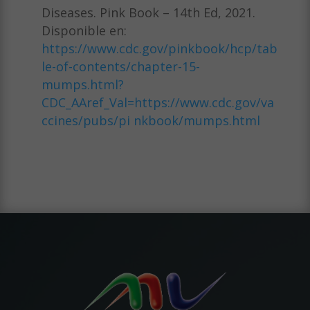
Diseases. Pink Book – 14th Ed, 2021.
Disponible en:
https://www.cdc.gov/pinkbook/hcp/tab
le-of-contents/chapter-15-
mumps.html?
CDC_AAref_Val=https://www.cdc.gov/va
ccines/pubs/pi nkbook/mumps.html