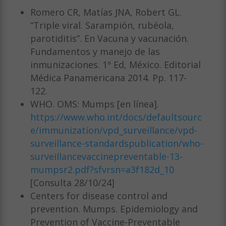
Romero CR, Matías JNA, Robert GL.
“Triple viral. Sarampión, rubéola,
parotiditis”. En Vacuna y vacunación.
Fundamentos y manejo de las
inmunizaciones. 1ª Ed, México. Editorial
Médica Panamericana 2014. Pp. 117-
122.
WHO. OMS: Mumps [en línea].
https://www.who.int/docs/defaultsourc
e/immunization/vpd_surveillance/vpd-
surveillance-standardspublication/who-
surveillancevaccinepreventable-13-
mumpsr2.pdf?sfvrsn=a3f182d_10
[Consulta 28/10/24]
Centers for disease control and
prevention. Mumps. Epidemiology and
Prevention of Vaccine-Preventable