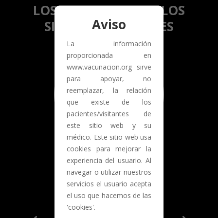
LOS PUEDEN VER EN LOS
Aviso
SIGUIENTES ENLACES
La información
proporcionada en
www.vacunacion.org sirve
para apoyar, no
reemplazar, la relación
que existe de los
pacientes/visitantes de
este sitio web y su
médico. Este sitio web usa
cookies para mejorar la
experiencia del usuario. Al
navegar o utilizar nuestros
servicios el usuario acepta
el uso que hacemos de las
MÉXICO
'cookies'.