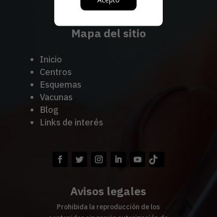
www.amv.org.mx
Mapa del sitio
Inicio
Centros
Esquemas
Vacunas
Blog
Links de interés
Avisos legales
Prohibida la reproducción de los