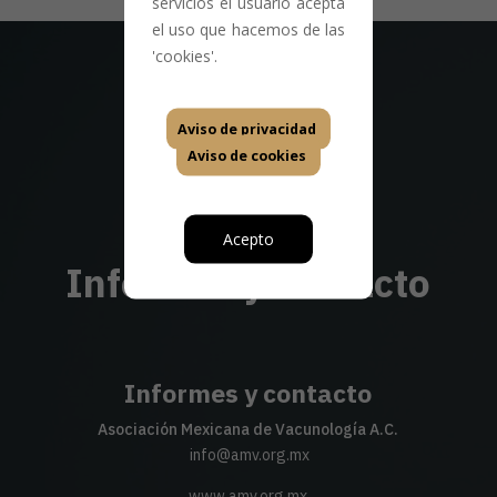
servicios el usuario acepta
el uso que hacemos de las
'cookies'.
Aviso de privacidad
Aviso de cookies
Acepto
Informes y contacto
Informes y contacto
Asociación Mexicana de Vacunología A.C.
info@amv.org.mx
www.amv.org.mx