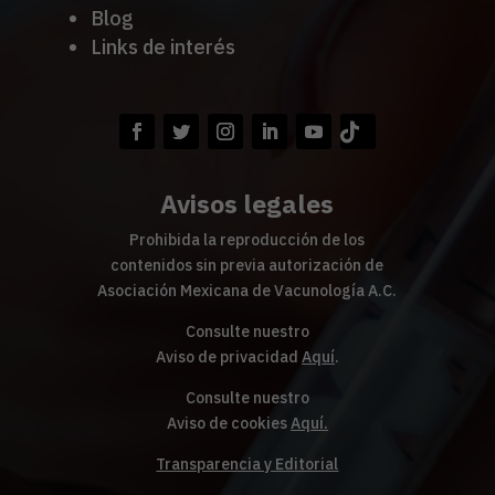
Blog
Links de interés
Avisos legales
Prohibida la reproducción de los
contenidos sin previa autorización de
Asociación Mexicana de Vacunología A.C.
Consulte nuestro
Aviso de privacidad
Aquí
.
Consulte nuestro
Aviso de cookies
Aquí
.
Transparencia y Editorial