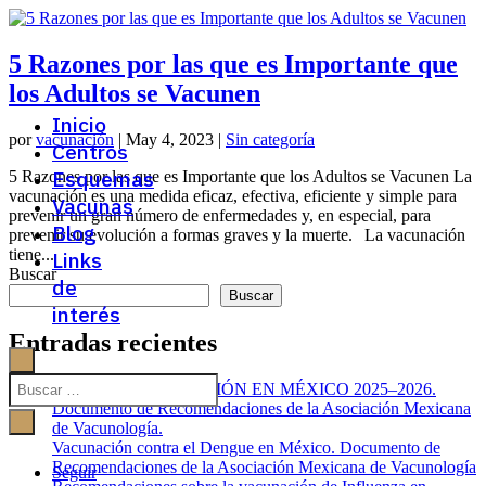
5 Razones por las que es Importante que
los Adultos se Vacunen
Inicio
por
vacunación
|
May 4, 2023
|
Sin categoría
Centros
Esquemas
5 Razones por las que es Importante que los Adultos se Vacunen La
vacunación es una medida eficaz, efectiva, eficiente y simple para
Vacunas
prevenir un gran número de enfermedades y, en especial, para
Blog
prevenir su evolución a formas graves y la muerte. La vacunación
tiene...
Links
Buscar
de
Buscar
interés
Entradas recientes
BROTE DE SARAMPIÓN EN MÉXICO 2025–2026.
Documento de Recomendaciones de la Asociación Mexicana
de Vacunología.
Vacunación contra el Dengue en México. Documento de
Recomendaciones de la Asociación Mexicana de Vacunología
Seguir