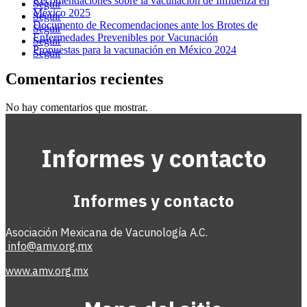
Recomendaciones sobre la vacunación de Influenza en
Seguir
México 2025
Seguir
Documento de Recomendaciones ante los Brotes de
Seguir
Enfermedades Prevenibles por Vacunación
Seguir
Propuestas para la vacunación en México 2024
Seguir
Comentarios recientes
No hay comentarios que mostrar.
Informes y contacto
Informes y contacto
Asociación Mexicana de Vacunología A.C.
info@amv.org.mx
www.amv.org.mx