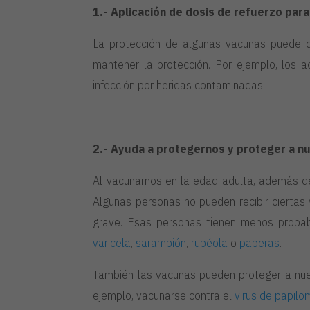
1.- Aplicación de dosis de refuerzo par
La protección de algunas vacunas puede di
mantener la protección. Por ejemplo, los a
infección por heridas contaminadas.
2.- Ayuda a protegernos y proteger a n
Al vacunarnos en la edad adulta, además d
Algunas personas no pueden recibir ciertas
grave. Esas personas tienen menos proba
varicela
,
sarampión
,
rubéola
o
paperas
.
También las vacunas pueden proteger a nue
ejemplo, vacunarse contra el
virus de papil