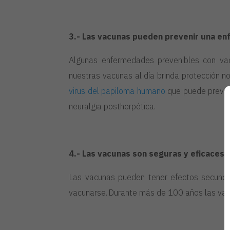
3.- Las vacunas pueden prevenir una e
Algunas enfermedades prevenibles con va
nuestras vacunas al día brinda protección n
virus del papiloma humano
que puede preveni
neuralgia postherpética.
4.- Las vacunas son seguras y eficaces
Las vacunas pueden tener efectos secundar
vacunarse.
Durante más de 100 años las vac