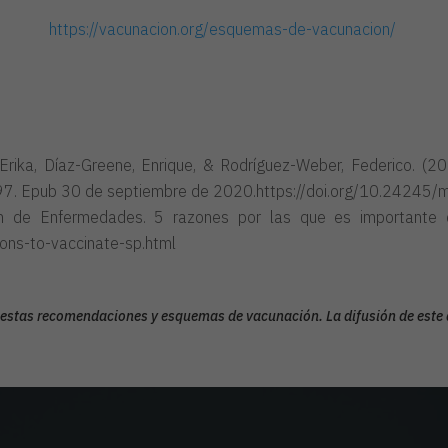
https://vacunacion.org/esquemas-de-vacunacion/
Erika, Díaz-Greene, Enrique, & Rodríguez-Weber, Federico. (2
297. Epub 30 de septiembre de 2020.https://doi.org/10.24245/
ón de Enfermedades. 5 razones por las que es importante 
ons-to-vaccinate-sp.html
estas recomendaciones y esquemas de vacunación. La difusión de este d