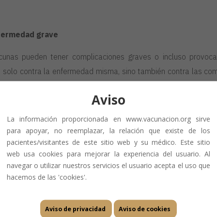
nfermedad grave
cunas pueden tener complicaciones graves o incluso provoca
o solo contra la enfermedad misma, sino también contra las comp
rnos de tener cáncer, o la
vacuna herpes zóster
para prevenir 
Aviso
La información proporcionada en www.vacunacion.org sirve
para apoyar, no reemplazar, la relación que existe de los
pacientes/visitantes de este sitio web y su médico. Este sitio
web usa cookies para mejorar la experiencia del usuario. Al
navegar o utilizar nuestros servicios el usuario acepta el uso que
ios, pero la mayoría de las personas no los tienen o solo t
hacemos de las 'cookies'.
unas han salvado vidas, con lo que han demostrado que son s
Aviso de privacidad
Aviso de cookies