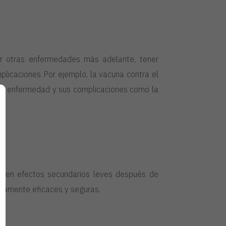
r otras enfermedades más adelante, tener
licaciones. Por ejemplo, la vacuna contra el
la enfermedad y sus complicaciones como la
ienen efectos secundarios leves después de
umamente eficaces y seguras.