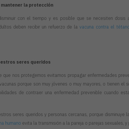
a mantener la protección
sminuir con el tiempo y es posible que se necesiten dosis a
dultos deben recibir un refuerzo de la
vacuna contra el tétan
uestros seres queridos
e que nos protegemos evitamos propagar enfermedades preven
 vacunas porque son muy jóvenes o muy mayores, o tienen el sis
bilidades de contraer una enfermedad prevenible cuando est
stros seres queridos y personas cercanas, porque disminuye la
oma humano
evita la transmisión a la pareja o parejas sexuales, y