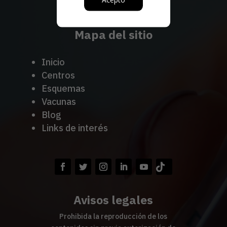
www.amv.org.mx
Mapa del sitio
Inicio
Centros
Esquemas
Vacunas
Blog
Links de interés
Avisos legales
Prohibida la reproducción de los